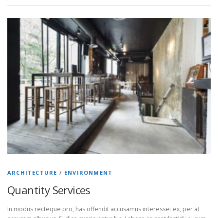
ARCHITECTURE
/
ENVIRONMENT
Quantity Services
In modus recteque pro, has offendit accusamus interesset ex, per at