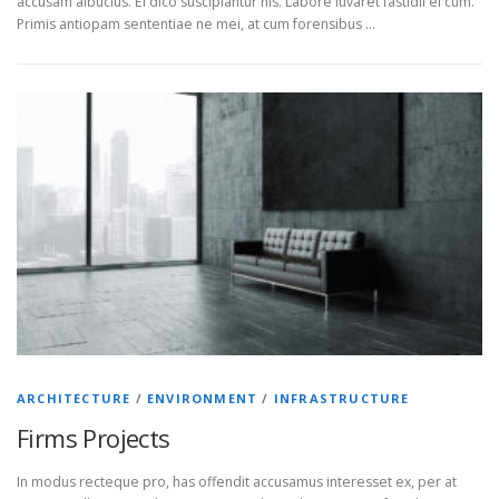
accusam albucius. Ei dico suscipiantur his. Labore iuvaret fastidii ei cum.
Primis antiopam sententiae ne mei, at cum forensibus …
ARCHITECTURE
/
ENVIRONMENT
/
INFRASTRUCTURE
Firms Projects
In modus recteque pro, has offendit accusamus interesset ex, per at