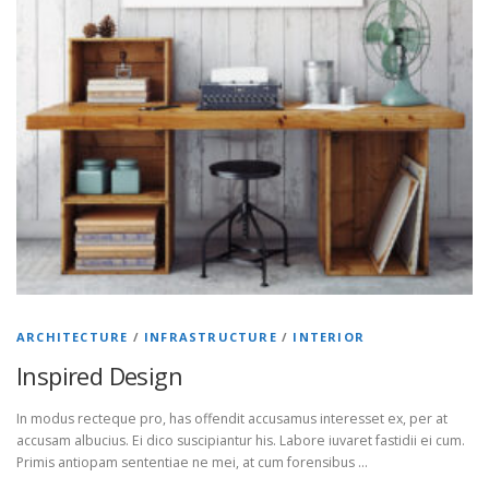
ARCHITECTURE
/
INFRASTRUCTURE
/
INTERIOR
Inspired Design
In modus recteque pro, has offendit accusamus interesset ex, per at
accusam albucius. Ei dico suscipiantur his. Labore iuvaret fastidii ei cum.
Primis antiopam sententiae ne mei, at cum forensibus …