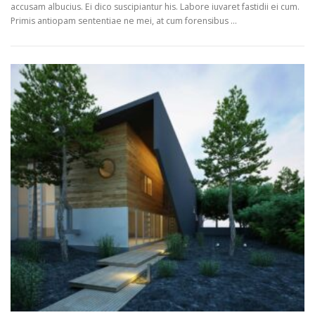
accusam albucius. Ei dico suscipiantur his. Labore iuvaret fastidii ei cum.
Primis antiopam sententiae ne mei, at cum forensibus ...