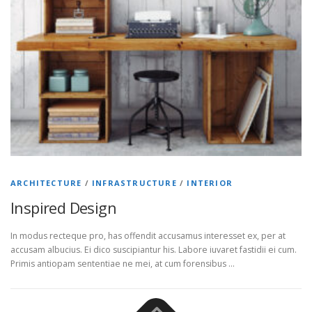
ARCHITECTURE
/
INFRASTRUCTURE
/
INTERIOR
Inspired Design
In modus recteque pro, has offendit accusamus interesset ex, per at
accusam albucius. Ei dico suscipiantur his. Labore iuvaret fastidii ei cum.
Primis antiopam sententiae ne mei, at cum forensibus …