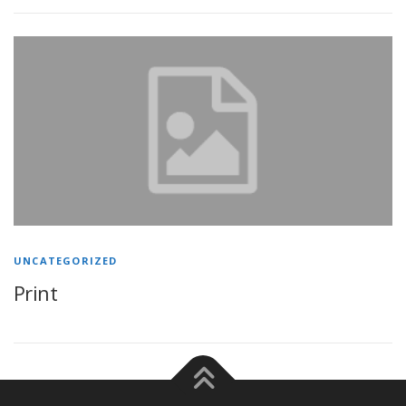
UNCATEGORIZED
Print