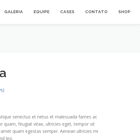
GALERIA
EQUIPE
CASES
CONTATO
SHOP
ja
s)
istique senectus et netus et malesuada fames ac
r quam, feugiat vitae, ultricies eget, tempor sit
t amet quam egestas semper. Aenean ultricies mi
nd leo.