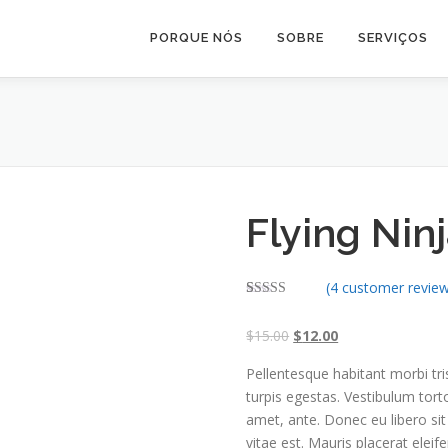
PORQUE NÓS
SOBRE
SERVIÇOS
Flying Nin
(
4
customer review
Rated
3
4.00
out
O
C
$
15.00
$
12.00
of 5 based
on
r
u
customer
Pellentesque habitant morbi tr
ratings
i
r
turpis egestas. Vestibulum torto
g
r
amet, ante. Donec eu libero si
i
e
vitae est. Mauris placerat eleife