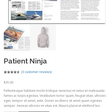
Patient Ninja
(
3
customer reviews)
Rated
2
4.50
out of 5
$
35.00
based on
customer
ratings
Pellentesque habitant morbi tristique senectus et netus et malesuada
fames ac turpis egestas. Vestibulum tortor quam, feugiat vitae, ultricies
eget, tempor sit amet, ante. Donec eu libero sit amet quam egestas
semper. Aenean ultricies mi vitae est. Mauris placerat eleifend leo.