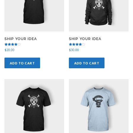
SHIP YOUR IDEA
SHIP YOUR IDEA
Rated
Rated
$
20.00
$
30.00
4.00
4.50
out of 5
out of 5
ADD TO CART
ADD TO CART