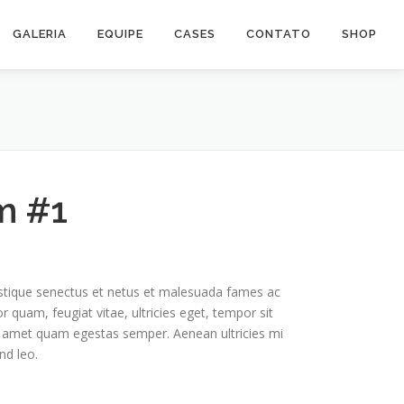
GALERIA
EQUIPE
CASES
CONTATO
SHOP
m #1
istique senectus et netus et malesuada fames ac
r quam, feugiat vitae, ultricies eget, tempor sit
t amet quam egestas semper. Aenean ultricies mi
nd leo.