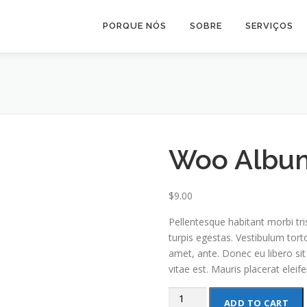
PORQUE NÓS
SOBRE
SERVIÇOS
Woo Albu
$
9.00
Pellentesque habitant morbi tr
turpis egestas. Vestibulum torto
amet, ante. Donec eu libero si
vitae est. Mauris placerat eleife
Woo
ADD TO CART