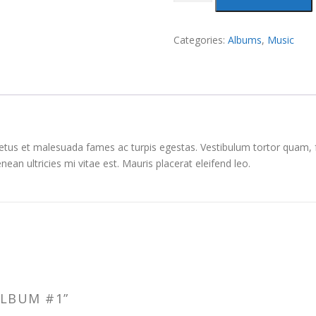
Album
#1
quantity
Categories:
Albums
,
Music
etus et malesuada fames ac turpis egestas. Vestibulum tortor quam, feu
n ultricies mi vitae est. Mauris placerat eleifend leo.
ALBUM #1”