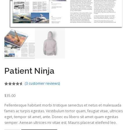
Patient Ninja
(
3
customer reviews)
Rated
2
4.50
out of 5
$
35.00
based on
customer
ratings
Pellentesque habitant morbi tristique senectus et netus et malesuada
fames ac turpis egestas. Vestibulum tortor quam, feugiat vitae, ultricies
eget, tempor sit amet, ante. Donec eu libero sit amet quam egestas
semper. Aenean ultricies mi vitae est. Mauris placerat eleifend leo.